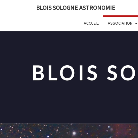
Skip
BLOIS SOLOGNE ASTRONOMIE
to
content
ACCUEIL
ASSOCIATION
BLOIS S