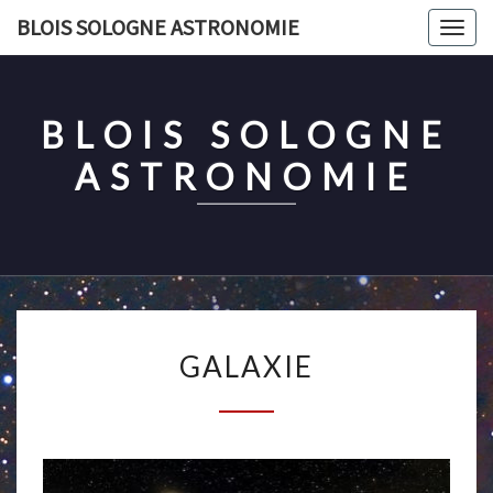
Skip
BLOIS SOLOGNE ASTRONOMIE
Togg
to
navig
content
BLOIS SOLOGNE
ASTRONOMIE
GALAXIE
GALAXIE