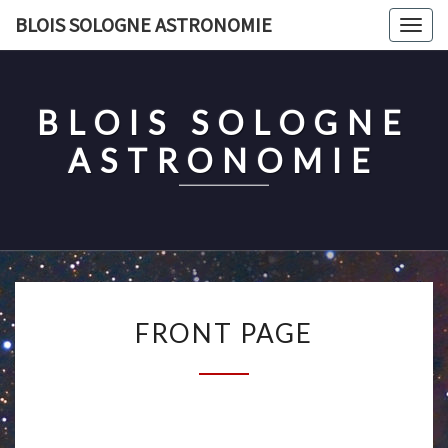
Skip
BLOIS SOLOGNE ASTRONOMIE
Togg
to
navig
content
BLOIS SOLOGNE
ASTRONOMIE
FRONT
FRONT PAGE
PAGE